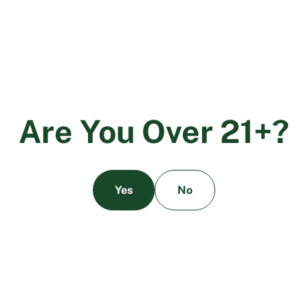
LATEST NEWS
A
r
e
Y
o
u
O
v
e
r
2
1
+
?
Yes
No